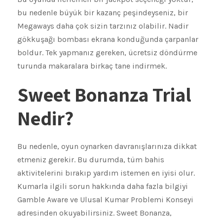
bu nedenle büyük bir kazanç peşindeyseniz, bir
Megaways daha çok sizin tarzınız olabilir. Nadir
gökkuşağı bombası ekrana konduğunda çarpanlar
boldur. Tek yapmanız gereken, ücretsiz döndürme
turunda makaralara birkaç tane indirmek.
Sweet Bonanza Trial
Nedir?
Bu nedenle, oyun oynarken davranışlarınıza dikkat
etmeniz gerekir. Bu durumda, tüm bahis
aktivitelerini bırakıp yardım istemen en iyisi olur.
Kumarla ilgili sorun hakkında daha fazla bilgiyi
Gamble Aware ve Ulusal Kumar Problemi Konseyi
adresinden okuyabilirsiniz. Sweet Bonanza,