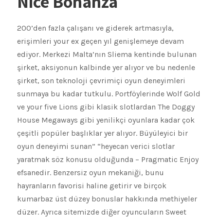
Nice Bonanza
200’den fazla çalışanı ve giderek artmasıyla,
erişimleri your ex geçen yıl genişlemeye devam
ediyor. Merkezi Malta’nın Sliema kentinde bulunan
şirket, aksiyonun kalbinde yer alıyor ve bu nedenle
şirket, son teknoloji çevrimiçi oyun deneyimleri
sunmaya bu kadar tutkulu. Portföylerinde Wolf Gold
ve your five Lions gibi klasik slotlardan The Doggy
House Megaways gibi yenilikçi oyunlara kadar çok
çeşitli popüler başlıklar yer alıyor. Büyüleyici bir
oyun deneyimi sunan” “heyecan verici slotlar
yaratmak söz konusu olduğunda – Pragmatic Enjoy
efsanedir. Benzersiz oyun mekaniği, bunu
hayranların favorisi haline getirir ve birçok
kumarbaz üst düzey bonuslar hakkında methiyeler
düzer. Ayrıca sitemizde diğer oyuncuların Sweet