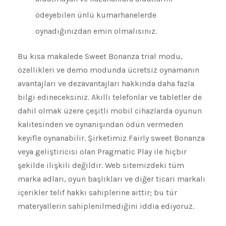
ödeyebilen ünlü kumarhanelerde
oynadığınızdan emin olmalısınız.
Bu kısa makalede Sweet Bonanza trial modu,
özellikleri ve demo modunda ücretsiz oynamanın
avantajları ve dezavantajları hakkında daha fazla
bilgi edineceksiniz. Akıllı telefonlar ve tabletler de
dahil olmak üzere çeşitli mobil cihazlarda oyunun
kalitesinden ve oynanışından ödün vermeden
keyifle oynanabilir. Şirketimiz Fairly sweet Bonanza
veya geliştiricisi olan Pragmatic Play ile hiçbir
şekilde ilişkili değildir. Web sitemizdeki tüm
marka adları, oyun başlıkları ve diğer ticari markalı
içerikler telif hakkı sahiplerine aittir; bu tür
materyallerin sahiplenilmediğini iddia ediyoruz.