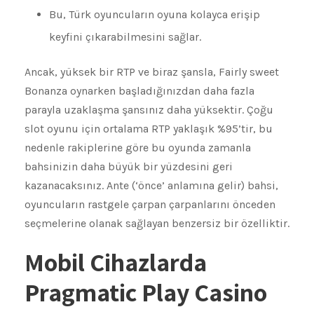
Bu, Türk oyuncuların oyuna kolayca erişip
keyfini çıkarabilmesini sağlar.
Ancak, yüksek bir RTP ve biraz şansla, Fairly sweet
Bonanza oynarken başladığınızdan daha fazla
parayla uzaklaşma şansınız daha yüksektir. Çoğu
slot oyunu için ortalama RTP yaklaşık %95’tir, bu
nedenle rakiplerine göre bu oyunda zamanla
bahsinizin daha büyük bir yüzdesini geri
kazanacaksınız. Ante (‘önce’ anlamına gelir) bahsi,
oyuncuların rastgele çarpan çarpanlarını önceden
seçmelerine olanak sağlayan benzersiz bir özelliktir.
Mobil Cihazlarda
Pragmatic Play Casino