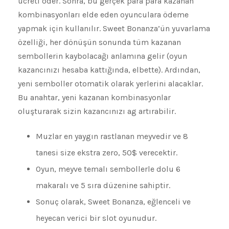
ücreti öder. Sonra, bu gerçek para para kazanan
kombinasyonları elde eden oyunculara ödeme
yapmak için kullanılır. Sweet Bonanza’ün yuvarlama
özelliği, her dönüşün sonunda tüm kazanan
sembollerin kaybolacağı anlamına gelir (oyun
kazancınızı hesaba kattığında, elbette). Ardından,
yeni semboller otomatik olarak yerlerini alacaklar.
Bu anahtar, yeni kazanan kombinasyonlar
oluşturarak sizin kazancınızı ag artırabilir.
Muzlar en yaygın rastlanan meyvedir ve 8
tanesi size ekstra zero, 50$ verecektir.
Oyun, meyve temalı sembollerle dolu 6
makaralı ve 5 sıra düzenine sahiptir.
Sonuç olarak, Sweet Bonanza, eğlenceli ve
heyecan verici bir slot oyunudur.