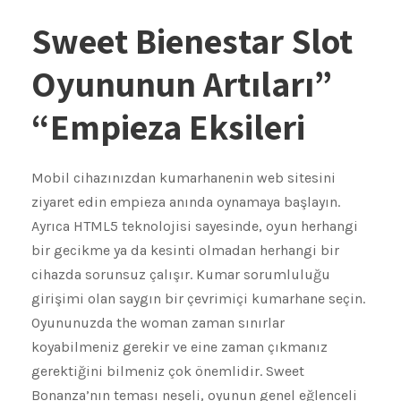
Sweet Bienestar Slot
Oyununun Artıları”
“Empieza Eksileri
Mobil cihazınızdan kumarhanenin web sitesini
ziyaret edin empieza anında oynamaya başlayın.
Ayrıca HTML5 teknolojisi sayesinde, oyun herhangi
bir gecikme ya da kesinti olmadan herhangi bir
cihazda sorunsuz çalışır. Kumar sorumluluğu
girişimi olan saygın bir çevrimiçi kumarhane seçin.
Oyununuzda the woman zaman sınırlar
koyabilmeniz gerekir ve eine zaman çıkmanız
gerektiğini bilmeniz çok önemlidir. Sweet
Bonanza’nın teması neşeli, oyunun genel eğlenceli