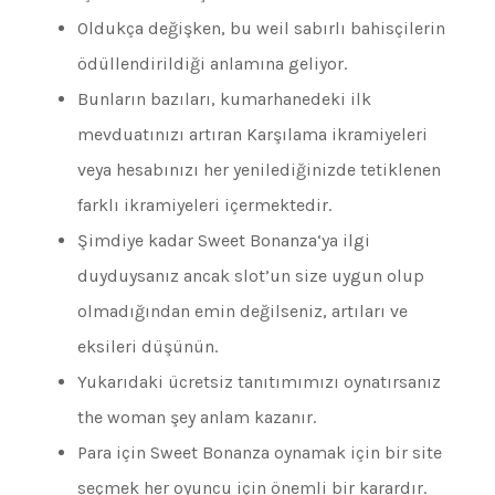
Oldukça değişken, bu weil sabırlı bahisçilerin
ödüllendirildiği anlamına geliyor.
Bunların bazıları, kumarhanedeki ilk
mevduatınızı artıran Karşılama ikramiyeleri
veya hesabınızı her yenilediğinizde tetiklenen
farklı ikramiyeleri içermektedir.
Şimdiye kadar Sweet Bonanza‘ya ilgi
duyduysanız ancak slot’un size uygun olup
olmadığından emin değilseniz, artıları ve
eksileri düşünün.
Yukarıdaki ücretsiz tanıtımımızı oynatırsanız
the woman şey anlam kazanır.
Para için Sweet Bonanza oynamak için bir site
seçmek her oyuncu için önemli bir karardır.