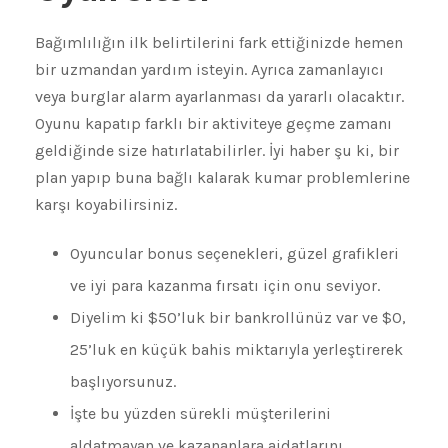
Bağımlılığın ilk belirtilerini fark ettiğinizde hemen
bir uzmandan yardım isteyin. Ayrıca zamanlayıcı
veya burglar alarm ayarlanması da yararlı olacaktır.
Oyunu kapatıp farklı bir aktiviteye geçme zamanı
geldiğinde size hatırlatabilirler. İyi haber şu ki, bir
plan yapıp buna bağlı kalarak kumar problemlerine
karşı koyabilirsiniz.
Oyuncular bonus seçenekleri, güzel grafikleri
ve iyi para kazanma fırsatı için onu seviyor.
Diyelim ki $50’luk bir bankrollünüz var ve $0,
25’luk en küçük bahis miktarıyla yerleştirerek
başlıyorsunuz.
İşte bu yüzden sürekli müşterilerini
aldatmayan ve kazananlara aidatlarını