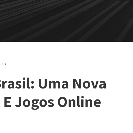
tis
rasil: Uma Nova
 E Jogos Online