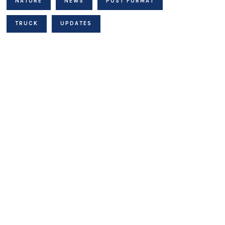
NATURE
NEWS
POST FORMAT
TRUCK
UPDATES