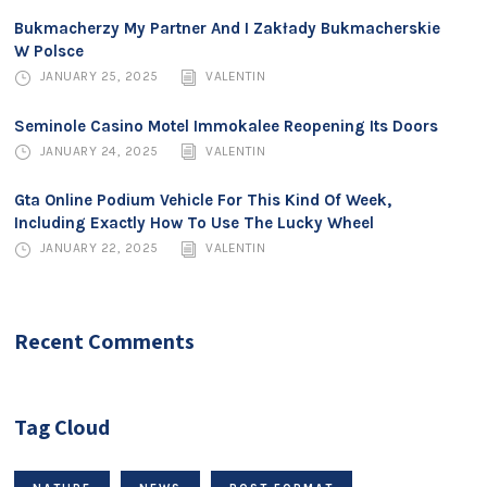
Bukmacherzy My Partner And I Zakłady Bukmacherskie
W Polsce
JANUARY 25, 2025
VALENTIN
Seminole Casino Motel Immokalee Reopening Its Doors
JANUARY 24, 2025
VALENTIN
Gta Online Podium Vehicle For This Kind Of Week,
Including Exactly How To Use The Lucky Wheel
JANUARY 22, 2025
VALENTIN
Recent Comments
Tag Cloud