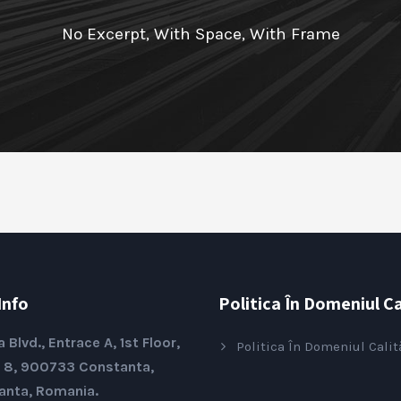
No Excerpt, With Space, With Frame
Info
Politica În Domeniul Cal
a Blvd., Entrace A, 1st Floor,
Politica În Domeniul Calit
 8, 900733 Constanta,
anta, Romania.