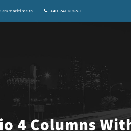
@krumaritime.ro
|
+40-241-618221
lio 4 Columns Wit