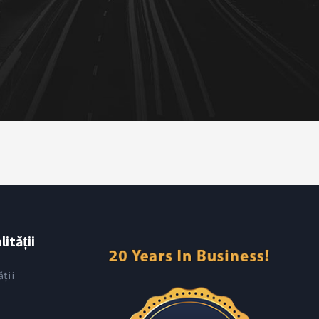
ității
ății