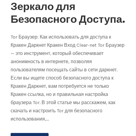
Зеркало для
Безопасного Доступа.
Tor Браузер: Как использовать для доступа к
Кракен Даркнет Кракен Вход Clear-net Tor Браузер
— это инструмент, который обеспечивает
анонимность в интернете, позволяя
пользователям посещать сайты в сети даркнет.
Если вы ищете способ безопасного доступа к
Кракен Даркнет, вам потребуется не только
Кракен ссылка, но и правильная настройка
браузера Tor. В этой статье мы расскажем, как
скачать и настроить Tor для безопасного
использования,...