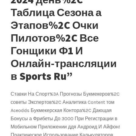
Таблица Сезона а
Этапов%2C Очки
Пилотов%2C Все
Гонщики Ф1 И
Онлайн-трансляции
в Sports Ru”
Ставки На Спорт%3A Прогнозы Букмекеров%2C
советы Экспертов%2C Аналитика Content том
Aceodds Букмекерская Контора%2C Дающая
Бонусы а Фрибеты До 3000 При Регистрации в
Мобильном Приложении ддя Андроид И Айфон!
Практическое Использование Калькуляторов