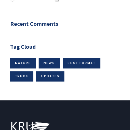
Recent Comments
Tag Cloud
NATURE
NEWS
POST FORMAT
TRUCK
UPDATES