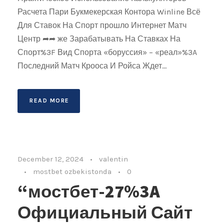
Расчета Пари Букмекерская Контора Winline Всё
Для Ставок На Спорт прошло Интернет Матч
Центр ➦➦ же Зарабатывать На Ставках На
Спорт%3F Вид Спорта «боруссия» – «реал»%3A
Последний Матч Крооса И Ройса Ждет...
READ MORE
December 12, 2024
•
valentin
•
mostbet ozbekistonda
•
0
“мостбет-27%3A
Официальный Сайт