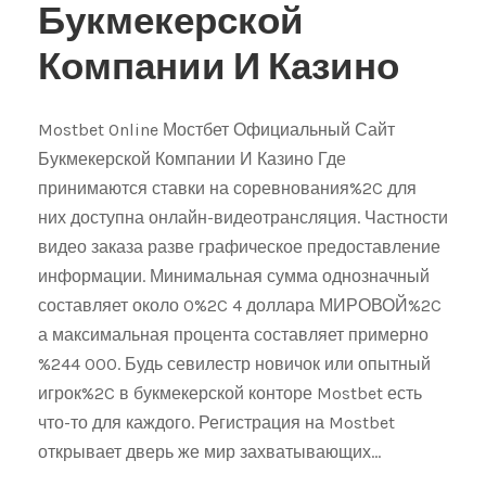
Букмекерской
Компании И Казино
Mostbet Online Мостбет Официальный Сайт
Букмекерской Компании И Казино Где
принимаются ставки на соревнования%2C для
них доступна онлайн-видеотрансляция. Частности
видео заказа разве графическое предоставление
информации. Минимальная сумма однозначный
составляет около 0%2C 4 доллара МИРОВОЙ%2C
а максимальная процента составляет примерно
%244 000. Будь севилестр новичок или опытный
игрок%2C в букмекерской конторе Mostbet есть
что-то для каждого. Регистрация на Mostbet
открывает дверь же мир захватывающих...