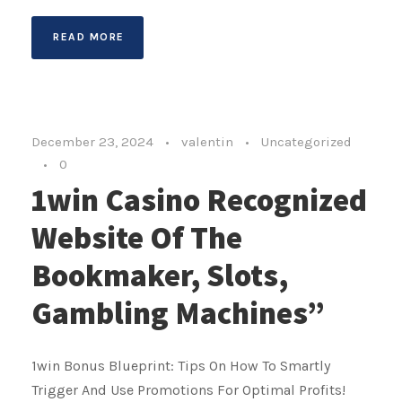
READ MORE
December 23, 2024
•
valentin
•
Uncategorized
•
0
1win Casino Recognized
Website Of The
Bookmaker, Slots,
Gambling Machines”
1win Bonus Blueprint: Tips On How To Smartly
Trigger And Use Promotions For Optimal Profits!