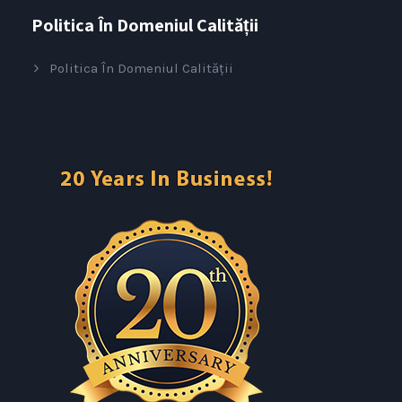
Politica În Domeniul Calității
Politica În Domeniul Calității